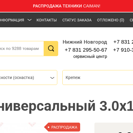
РАСПРОДАЖА ТЕХНИКИ CAIMAN!
НФОРМАЦИЯ
КОНТАКТЫ
СТАТУС ЗАКАЗА
ОТЛОЖЕНО
(0)
С
+7 831 
Нижний Новгород
+7 831 295-50-67
+7 910-
сервисный центр
ности (оснастка)
Крепеж
ниверсальный 3.0х
РАСПРОДАЖА