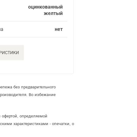
оцинкованный
желтый
ла
нет
ЕРИСТИКИ
репежа без предварительного
роизводителя. Во избежание
й офертой, определяемой
скими характеристиками - опечатки, о