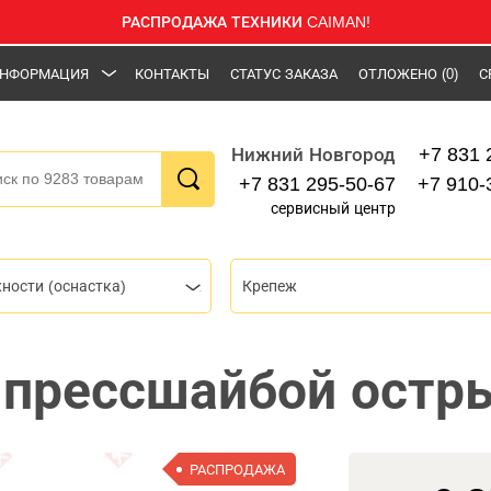
РАСПРОДАЖА ТЕХНИКИ CAIMAN!
НФОРМАЦИЯ
КОНТАКТЫ
СТАТУС ЗАКАЗА
ОТЛОЖЕНО
(0)
С
+7 831 
Нижний Новгород
+7 831 295-50-67
+7 910-
сервисный центр
ности (оснастка)
Крепеж
 прессшайбой остры
РАСПРОДАЖА