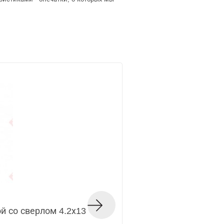
й со сверлом 4.2х13
Саморез с прессша