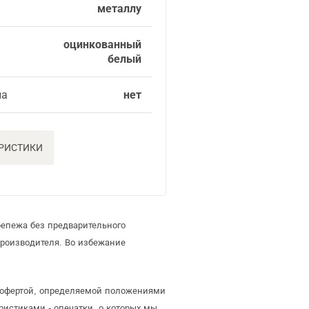
металлу
оцинкованный
белый
ла
нет
ЕРИСТИКИ
репежа без предварительного
роизводителя. Во избежание
й офертой, определяемой положениями
ристиками - опечатки, о которых мы