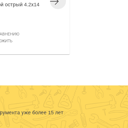
й острый 4.2х14
Саморез с прессша
Код товара — 580421
0.50 РУБ.
ЦЕНА
РАВНЕНИЮ
КУПИТЬ
ОЖИТЬ
умента уже более 15 лет