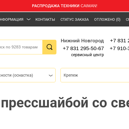
РАСПРОДАЖА ТЕХНИКИ CAIMAN!
НФОРМАЦИЯ
КОНТАКТЫ
СТАТУС ЗАКАЗА
ОТЛОЖЕНО
(0)
С
+7 831 
Нижний Новгород
+7 831 295-50-67
+7 910-
сервисный центр
ности (оснастка)
Крепеж
 прессшайбой со с