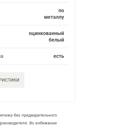
по
металлу
оцинкованный
белый
ла
есть
ЕРИСТИКИ
репежа без предварительного
роизводителя. Во избежание