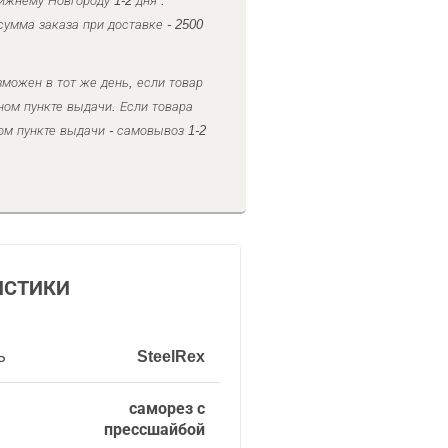
ижнему Новгороду 1-2 дня .
умма заказа при доставке - 2500
можен в тот же день, если товар
ном пункте выдачи. Если товара
ом пункте выдачи - самовывоз 1-2
ИСТИКИ
ь
SteelRex
саморез с
прессшайбой