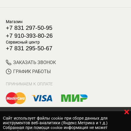
Магазин
+7 831 297-50-95
+7 910-393-80-26
Сервисный центр
+7 831 295-50-67
ЗАКАЗАТЬ ЗВОНОК
ГРАФИК РАБОТЫ
ПРИНИМАЕМ К ОПЛАТЕ
Cайт использует файлы cookie при сборе данных для
© 2017 Магазин Хозяин
инструментов веб-аналитики (Яндекс.Метрика и т.д.)
Собранная при помощи cookie информация не может
Нижний Новгород