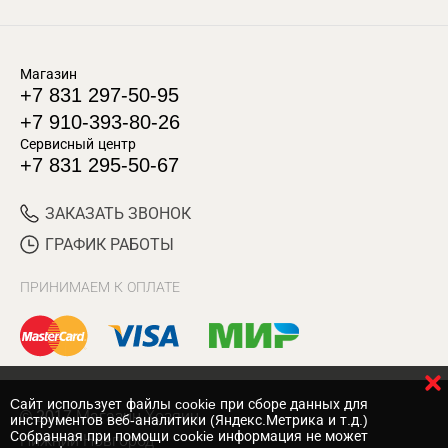
Магазин
+7 831 297-50-95
+7 910-393-80-26
Сервисный центр
+7 831 295-50-67
ЗАКАЗАТЬ ЗВОНОК
ГРАФИК РАБОТЫ
ПРИНИМАЕМ К ОПЛАТЕ
Cайт использует файлы cookie при сборе данных для
© 2017 Магазин Хозяин
инструментов веб-аналитики (Яндекс.Метрика и т.д.)
Собранная при помощи cookie информация не может
Нижний Новгород