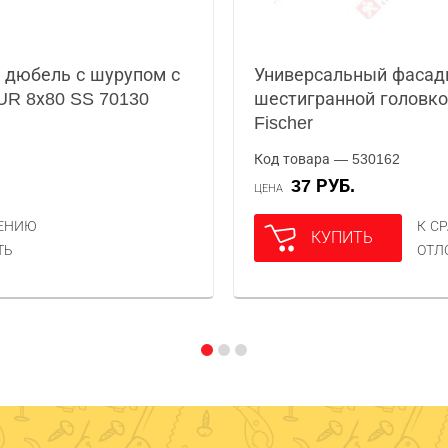
 дюбель с шурупом с
Универсальный фасад
UR 8х80 SS 70130
шестигранной головко
Fischer
Код товара — 530162
37 РУБ.
ЦЕНА
НЕНИЮ
К С
КУПИТЬ
ТЬ
ОТЛ