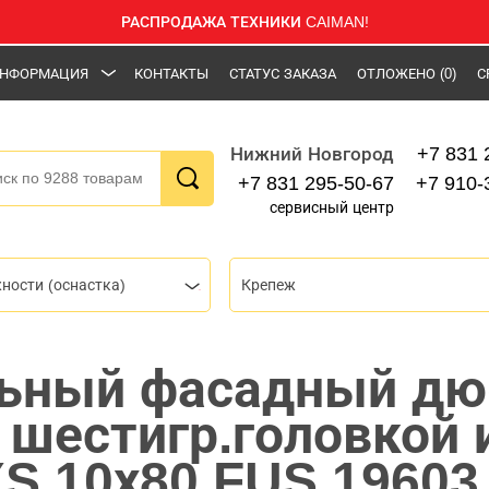
РАСПРОДАЖА ТЕХНИКИ CAIMAN!
НФОРМАЦИЯ
КОНТАКТЫ
СТАТУС ЗАКАЗА
ОТЛОЖЕНО
(0)
С
+7 831 
Нижний Новгород
+7 831 295-50-67
+7 910-
сервисный центр
ности (оснастка)
Крепеж
ьный фасадный дю
 шестигр.головкой и
S 10х80 FUS 19603 