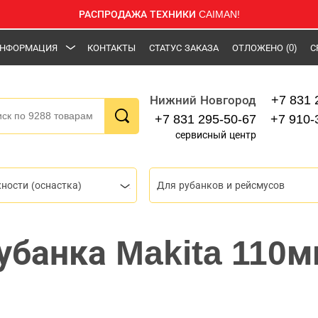
РАСПРОДАЖА ТЕХНИКИ CAIMAN!
НФОРМАЦИЯ
КОНТАКТЫ
СТАТУС ЗАКАЗА
ОТЛОЖЕНО
(0)
С
+7 831 
Нижний Новгород
+7 831 295-50-67
+7 910-
сервисный центр
ности (оснастка)
Для рубанков и рейсмусов
убанка Makita 110м