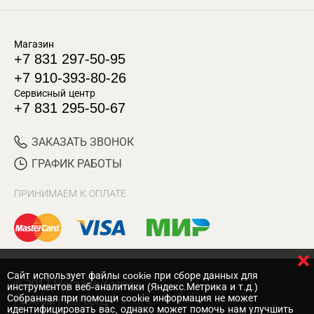
Магазин
+7 831 297-50-95
+7 910-393-80-26
Сервисный центр
+7 831 295-50-67
ЗАКАЗАТЬ ЗВОНОК
ГРАФИК РАБОТЫ
ПРИНИМАЕМ К ОПЛАТЕ
Cайт использует файлы cookie при сборе данных для
© 2017 Магазин Хозяин
инструментов веб-аналитики (Яндекс.Метрика и т.д.)
Собранная при помощи cookie информация не может
Нижний Новгород
идентифицировать вас, однако может помочь нам улучшить