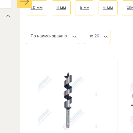
10 мм
8 мм
5 мм
6 мм
сп
По наименованию
по 26