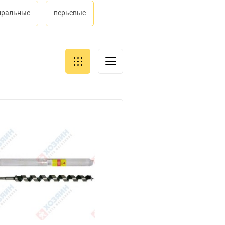
иральные
перьевые