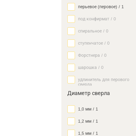
перьевое (перовое)
/
1
под конфирмат
/
0
спиральное
/
0
ступенчатое
/
0
Форстнера
/
0
шарошка
/
0
удлинитель для перового
сверла
Диаметр сверла
1,0 мм
/
1
1,2 мм
/
1
1,5 мм
/
1