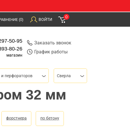
0
ВОЙТИ
РАВНЕНИЕ
(0)
297-50-95
Заказать звонок
393-80-26
График работы
магазин
 и перфораторов
Сверла
ром 32 мм
форстнера
по бетону