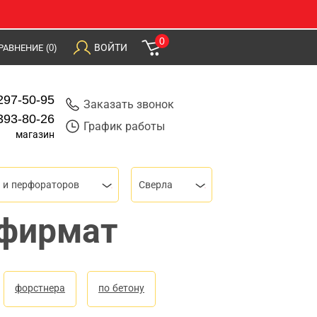
0
ВОЙТИ
РАВНЕНИЕ
(0)
297-50-95
Заказать звонок
393-80-26
График работы
магазин
 и перфораторов
Сверла
нфирмат
форстнера
по бетону