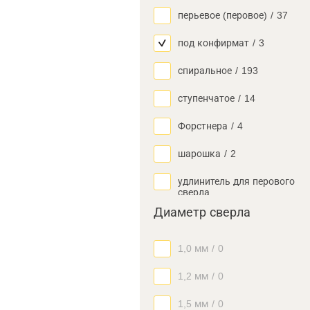
перьевое (перовое)
/
37
под конфирмат
/
3
спиральное
/
193
ступенчатое
/
14
Форстнера
/
4
шарошка
/
2
удлинитель для перового
сверла
Диаметр сверла
1,0 мм
/
0
1,2 мм
/
0
1,5 мм
/
0