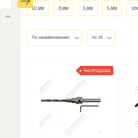
10 мм
8 мм
5 мм
6 мм
сп
По наименованию
по 26
РАСПРОДАЖА