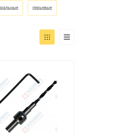
иральные
перьевые