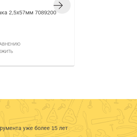
ака 2,5х57мм 7089200
Сверло по металлу
Код товара — 262965
38 РУБ.
ЦЕНА
РАВНЕНИЮ
КУПИТЬ
ОЖИТЬ
умента уже более 15 лет