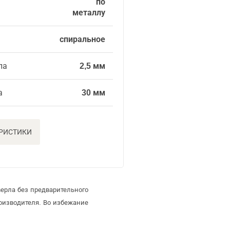
по
металлу
спиральное
ла
2,5 мм
а
30 мм
ЕРИСТИКИ
ерла без предварительного
оизводителя. Во избежание