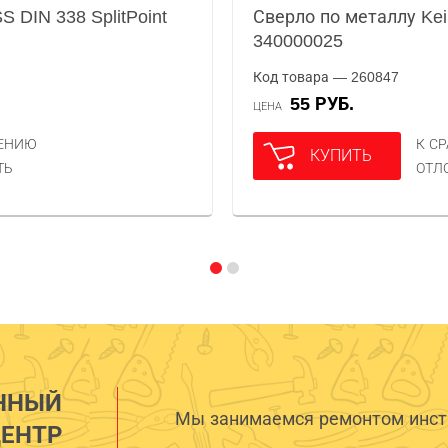
S DIN 338 SplitPoint
Сверло по металлу Kei
340000025
Код товара — 260847
55 РУБ.
ЦЕНА
НЕНИЮ
К С
КУПИТЬ
ТЬ
ОТЛ
ННЫЙ
Мы занимаемся ремонтом инстр
ЕНТР