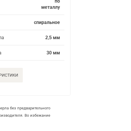
по
металлу
спиральное
ла
2,5 мм
а
30 мм
ЕРИСТИКИ
ерла без предварительного
оизводителя. Во избежание