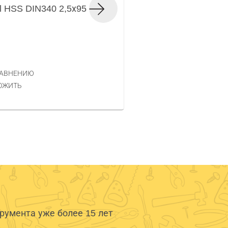
l HSS DIN340 2,5х95
Сверло по металлу
Код товара — 261149
43 РУБ.
ЦЕНА
РАВНЕНИЮ
КУПИТЬ
ОЖИТЬ
умента уже более 15 лет