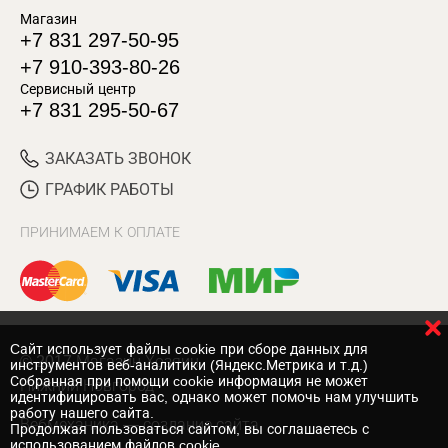
Магазин
+7 831 297-50-95
+7 910-393-80-26
Сервисный центр
+7 831 295-50-67
ЗАКАЗАТЬ ЗВОНОК
ГРАФИК РАБОТЫ
ПРИНИМАЕМ К ОПЛАТЕ
Cайт использует файлы cookie при сборе данных для
© 2017 Магазин Хозяин
инструментов веб-аналитики (Яндекс.Метрика и т.д.)
Собранная при помощи cookie информация не может
Нижний Новгород
идентифицировать вас, однако может помочь нам улучшить
работу нашего сайта.
Вебмеханика
— создание сайта
Продолжая пользоваться сайтом, вы соглашаетесь с
использованием файлов cookie.