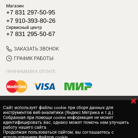
Магазин
+7 831 297-50-95
+7 910-393-80-26
Сервисный центр
+7 831 295-50-67
ЗАКАЗАТЬ ЗВОНОК
ГРАФИК РАБОТЫ
ПРИНИМАЕМ К ОПЛАТЕ
Cайт использует файлы cookie при сборе данных для
© 2017 Магазин Хозяин
инструментов веб-аналитики (Яндекс.Метрика и т.д.)
Собранная при помощи cookie информация не может
Нижний Новгород
идентифицировать вас, однако может помочь нам улучшить
работу нашего сайта.
Вебмеханика
— создание сайта
Продолжая пользоваться сайтом, вы соглашаетесь с
использованием файлов cookie.