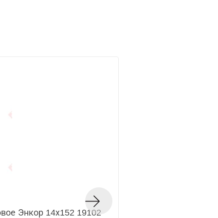
овое Энкор 14х152 19102
Сверло по дереву 