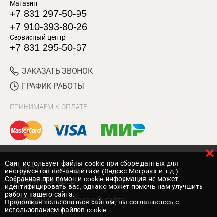
Магазин
+7 831 297-50-95
+7 910-393-80-26
Сервисный центр
+7 831 295-50-67
ЗАКАЗАТЬ ЗВОНОК
ГРАФИК РАБОТЫ
ПРИНИМАЕМ К ОПЛАТЕ
Cайт использует файлы cookie при сборе данных для
© 2017 Магазин Хозяин
инструментов веб-аналитики (Яндекс.Метрика и т.д.)
Собранная при помощи cookie информация не может
Нижний Новгород
идентифицировать вас, однако может помочь нам улучшить
работу нашего сайта.
Вебмеханика
— создание сайта
Продолжая пользоваться сайтом, вы соглашаетесь с
использованием файлов cookie.