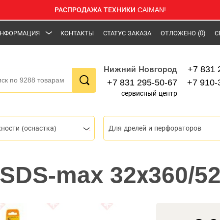
РАСПРОДАЖА ТЕХНИКИ CAIMAN!
НФОРМАЦИЯ
КОНТАКТЫ
СТАТУС ЗАКАЗА
ОТЛОЖЕНО
(0)
С
+7 831 
Нижний Новгород
+7 831 295-50-67
+7 910-
сервисный центр
ности (оснастка)
Для дрелей и перфораторов
 SDS-max 32х360/52