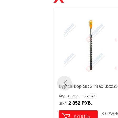
Бур Энкор SDS-max 32х51
Код товара — 271621
2 852 РУБ.
ЦЕНА
К СРАВ
КУПИТЬ