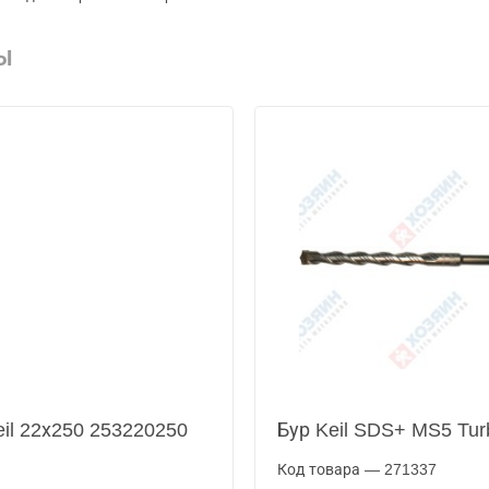
Ы
eil 22х250 253220250
Бур Keil SDS+ MS5 Tur
Код товара — 271337