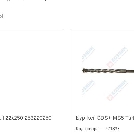
Ы
eil 22х250 253220250
Бур Keil SDS+ MS5 Tur
Код товара — 271337