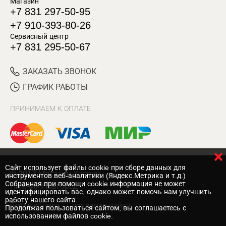
Магазин
+7 831 297-50-95
+7 910-393-80-26
Сервисный центр
+7 831 295-50-67
ЗАКАЗАТЬ ЗВОНОК
ГРАФИК РАБОТЫ
ПРИНИМАЕМ К ОПЛАТЕ
Cайт использует файлы cookie при сборе данных для
© 2017 Магазин Хозяин
инструментов веб-аналитики (Яндекс.Метрика и т.д.)
Собранная при помощи cookie информация не может
Нижний Новгород
идентифицировать вас, однако может помочь нам улучшить
работу нашего сайта.
Вебмеханика
— создание сайта
Продолжая пользоваться сайтом, вы соглашаетесь с
использованием файлов cookie.