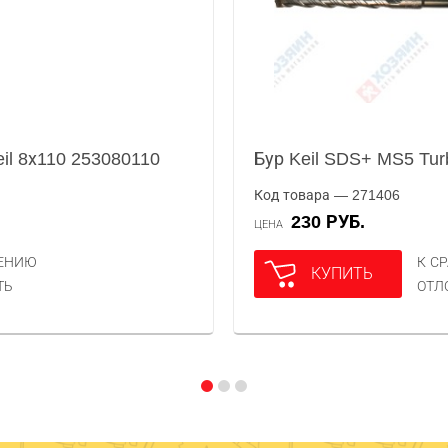
il 8х110 253080110
Бур Keil SDS+ MS5 Tur
Код товара — 271406
230 РУБ.
ЦЕНА
НЕНИЮ
К С
КУПИТЬ
ТЬ
ОТЛ