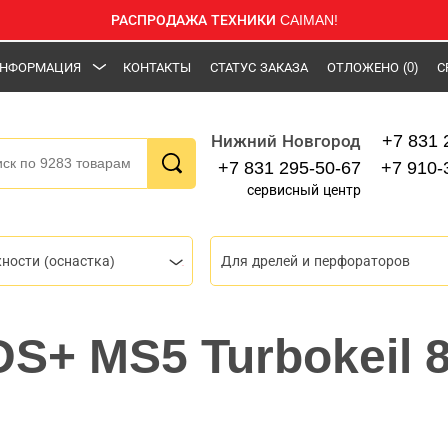
РАСПРОДАЖА ТЕХНИКИ CAIMAN!
НФОРМАЦИЯ
КОНТАКТЫ
СТАТУС ЗАКАЗА
ОТЛОЖЕНО
(0)
С
+7 831 
Нижний Новгород
+7 831 295-50-67
+7 910-
сервисный центр
ности (оснастка)
Для дрелей и перфораторов
DS+ MS5 Turbokeil 