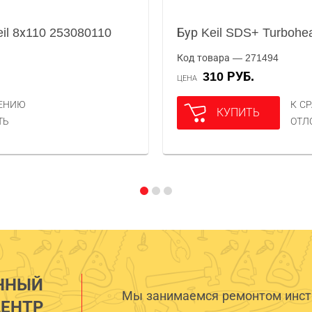
il 8х110 253080110
Бур Keil SDS+ Turbohe
Код товара — 271494
310 РУБ.
ЦЕНА
НЕНИЮ
К С
КУПИТЬ
ТЬ
ОТЛ
ННЫЙ
Мы занимаемся ремонтом инстр
ЕНТР