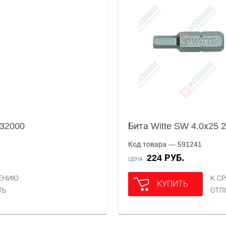
832000
Бита Witte SW 4.0х25 
Код товара — 591241
224 РУБ.
ЦЕНА
НЕНИЮ
К С
КУПИТЬ
ТЬ
ОТЛ