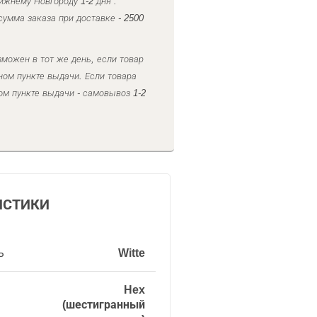
ижнему Новгороду 1-2 дня .
умма заказа при доставке - 2500
можен в тот же день, если товар
ном пункте выдачи. Если товара
ом пункте выдачи - самовывоз 1-2
ИСТИКИ
ь
Witte
Hex
(шестигранный