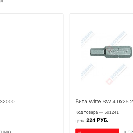
Ы
832000
Бита Witte SW 4.0х25 
Код товара — 591241
224 РУБ.
ЦЕНА
НЕНИЮ
К С