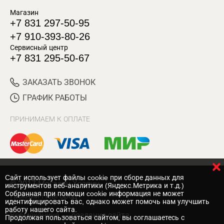
Магазин
+7 831 297-50-95
+7 910-393-80-26
Сервисный центр
+7 831 295-50-67
ЗАКАЗАТЬ ЗВОНОК
ГРАФИК РАБОТЫ
ПРИНИМАЕМ К ОПЛАТЕ
Cайт использует файлы cookie при сборе данных для
© 2017 Магазин Хозяин
инструментов веб-аналитики (Яндекс.Метрика и т.д.)
Собранная при помощи cookie информация не может
Нижний Новгород
идентифицировать вас, однако может помочь нам улучшить
работу нашего сайта.
Вебмеханика
— создание сайта
Продолжая пользоваться сайтом, вы соглашаетесь с