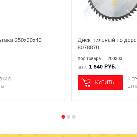
Атака 250х30х40
Диск пильный по дере
8078870
Код товара — 200303
1 840 РУБ.
ЦЕНА
НЕНИЮ
К С
КУПИТЬ
ТЬ
ОТЛ