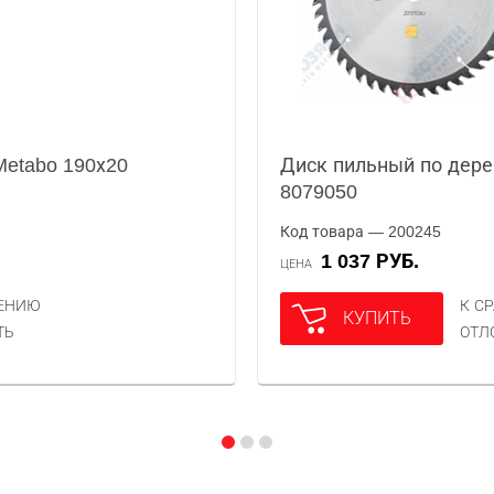
Metabo 190х20
Диск пильный по дере
8079050
Код товара — 200245
1 037 РУБ.
ЦЕНА
НЕНИЮ
К С
КУПИТЬ
ТЬ
ОТЛ