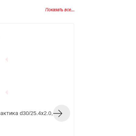
Показать все...
ктика d30/25.4х2.0,
Кольцо переходное
21032
Код товара — 310750