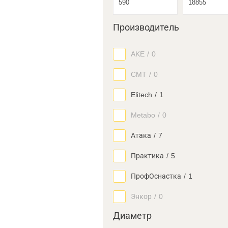
Производитель
AKE
/
0
CMT
/
0
Elitech
/
1
Metabo
/
0
Атака
/
7
Практика
/
5
ПрофОснастка
/
1
Энкор
/
0
Диаметр