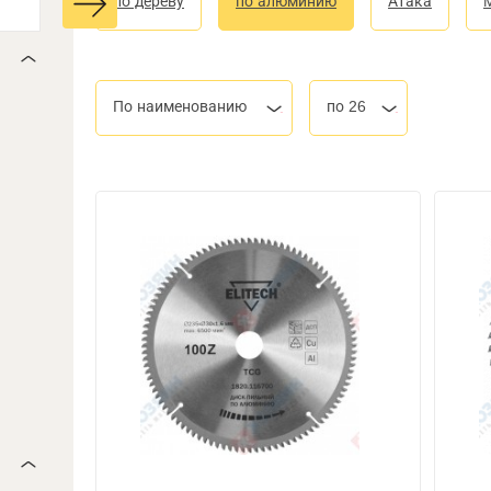
по дереву
по алюминию
Атака
По наименованию
по 26