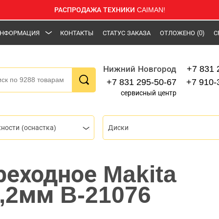
РАСПРОДАЖА ТЕХНИКИ CAIMAN!
НФОРМАЦИЯ
КОНТАКТЫ
СТАТУС ЗАКАЗА
ОТЛОЖЕНО
(0)
С
+7 831 
Нижний Новгород
+7 831 295-50-67
+7 910-
сервисный центр
ности (оснастка)
Диски
реходное Makita
2,2мм B-21076