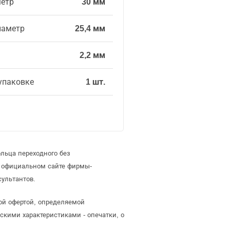
етр
30 мм
иаметр
25,4 мм
2,2 мм
упаковке
1 шт.
льца переходного без
а официальном сайте фирмы-
ультантов.
ной офертой, определяемой
скими характеристиками - опечатки, о