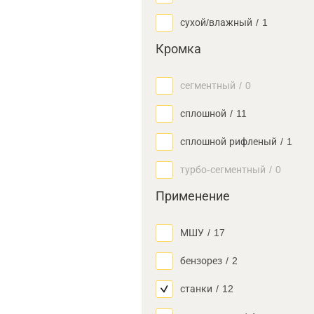
сухой/влажный
/
1
Кромка
сегментный
/
0
сплошной
/
11
сплошной рифленый
/
1
турбо-сегментный
/
0
Применение
МШУ
/
17
бензорез
/
2
станки
/
12