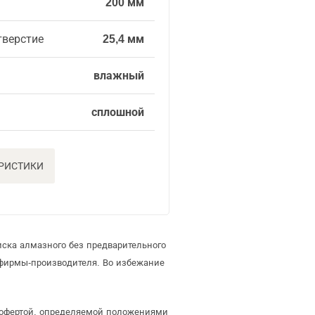
200 мм
тверстие
25,4 мм
влажный
сплошной
ЕРИСТИКИ
иска алмазного без предварительного
фирмы-производителя. Во избежание
й офертой, определяемой положениями