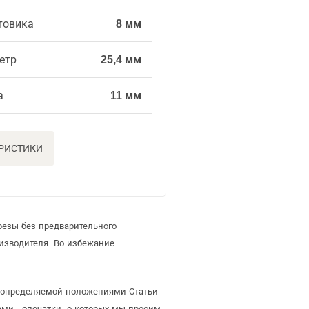
товика
8 мм
етр
25,4 мм
а
11 мм
ЕРИСТИКИ
резы без предварительного
изводителя. Во избежание
, определяемой положениями Статьи
ми - опечатки, о которых мы просим