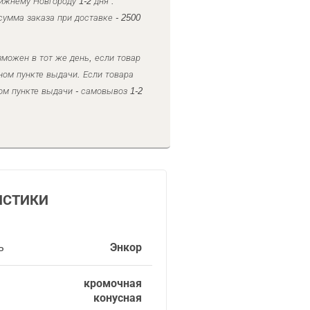
ижнему Новгороду 1-2 дня .
умма заказа при доставке - 2500
можен в тот же день, если товар
ном пункте выдачи. Если товара
ом пункте выдачи - самовывоз 1-2
ИСТИКИ
ь
Энкор
кромочная
конусная