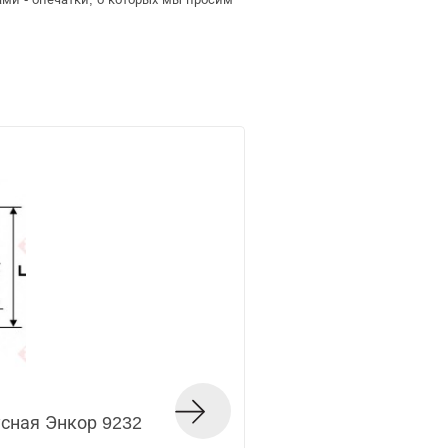
сная Энкор 9232
Фреза кромочная к