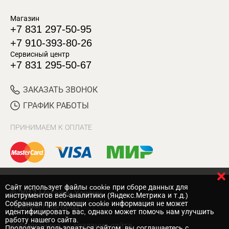
Магазин
+7 831 297-50-95
+7 910-393-80-26
Сервисный центр
+7 831 295-50-67
ЗАКАЗАТЬ ЗВОНОК
ГРАФИК РАБОТЫ
ПРИНИМАЕМ К ОПЛАТЕ
Cайт использует файлы cookie при сборе данных для
© 2017 Магазин Хозяин
инструментов веб-аналитики (Яндекс.Метрика и т.д.)
Собранная при помощи cookie информация не может
Нижний Новгород
идентифицировать вас, однако может помочь нам улучшить
работу нашего сайта.
Вебмеханика
— создание сайта
Продолжая пользоваться сайтом, вы соглашаетесь с