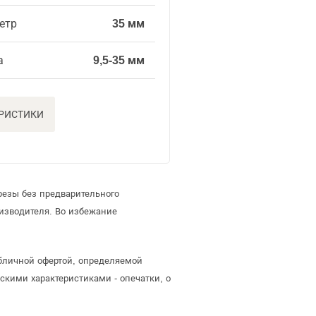
етр
35 мм
а
9,5-35 мм
ЕРИСТИКИ
резы без предварительного
изводителя. Во избежание
убличной офертой, определяемой
скими характеристиками - опечатки, о