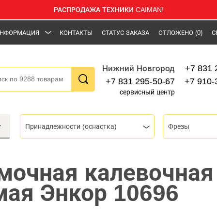
РАСПРОДАЖА ТЕХНИКИ CAIMAN!
НФОРМАЦИЯ
КОНТАКТЫ
СТАТУС ЗАКАЗА
ОТЛОЖЕНО
(0)
С
+7 831 
Нижний Новгород
+7 831 295-50-67
+7 910-
сервисный центр
Принадлежности (оснастка)
Фрезы
мочная калевочная
мая Энкор 10696