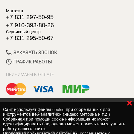
Магазин
+7 831 297-50-95
+7 910-393-80-26
Сервисный центр
+7 831 295-50-67
ЗАКАЗАТЬ ЗВОНОК
ГРАФИК РАБОТЫ
ПРИНИМАЕМ К ОПЛАТЕ
Cайт использует файлы cookie при сборе данных для
© 2017 Магазин Хозяин
инструментов веб-аналитики (Яндекс.Метрика и т.д.)
Собранная при помощи cookie информация не может
Нижний Новгород
идентифицировать вас, однако может помочь нам улучшить
работу нашего сайта.
Вебмеханика
— создание сайта
Продолжая пользоваться сайтом, вы соглашаетесь с