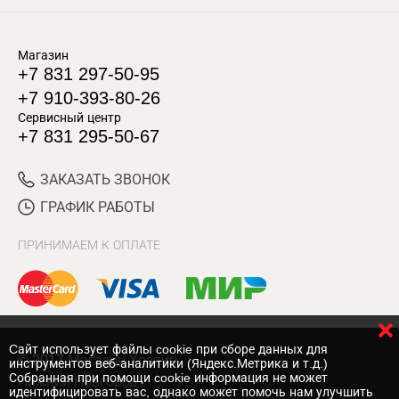
Магазин
+7 831 297-50-95
+7 910-393-80-26
Сервисный центр
+7 831 295-50-67
ЗАКАЗАТЬ ЗВОНОК
ГРАФИК РАБОТЫ
ПРИНИМАЕМ К ОПЛАТЕ
Cайт использует файлы cookie при сборе данных для
© 2017 Магазин Хозяин
инструментов веб-аналитики (Яндекс.Метрика и т.д.)
Собранная при помощи cookie информация не может
Нижний Новгород
идентифицировать вас, однако может помочь нам улучшить