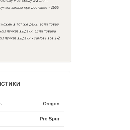
ижнему Новгороду 1-2 дня .
умма заказа при доставке - 2500
можен в тот же день, если товар
ном пункте выдачи. Если товара
ом пункте выдачи - самовывоз 1-2
ИСТИКИ
ь
Oregon
и
Pro Spur