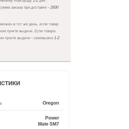
ижнему Новгороду 1-2 дня .
умма заказа при доставке - 2500
можен в тот же день, если товар
ном пункте выдачи. Если товара
ом пункте выдачи - самовывоз 1-2
ИСТИКИ
ь
Oregon
Power
и
Mate SM7