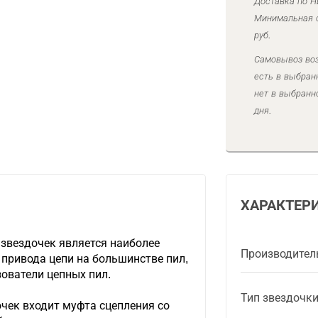
Доставка по Н
Минимальная с
руб.
Самовывоз воз
есть в выбран
нет в выбранн
дня.
ХАРАКТЕР
 звездочек является наиболее
Производител
привода цепи на большинстве пил,
зователи цепных пил.
Тип звездочк
очек входит муфта сцепления со