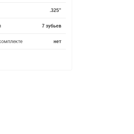
.325"
я
7 зубьев
комплекте
нет