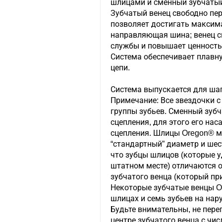
шлицами и сменный зубчатый
Зубчатый венец свободно пе
позволяет достигать максим
направляющая шина; венец с
службы и повышает ценность
Система обеспечивает плавну
цепи.
Система выпускается для шага ц
Примечание: Все звездочки 
группы зубьев. Сменный зубч
сцепления, для этого его на
сцепления. Шлицы Oregon® м
“стандартный” диаметр и шест
что зубцы шлицов (которые 
штатном месте) отличаются о
зубчатого венца (который пр
Некоторые зубчатые венцы O
шлицах и семь зубьев на нар
Будьте внимательны, не пере
центре зубчатого венца с чис