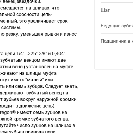
 венец звездочки.
ремещается на шлицах, что
Шаг
альной соосности цепь-
менный, это увеличивает срок
Ведущие зубь
 системы.
ю резку, уменьшая рывки и износ
Подшипник в 
епи 1/4”, .325”-3/8” и 0,404”.
с зубчатым венцом имеют две
атый венец установлен на муфте
саживают на шлицы муфта
огут иметь “малый” или
ь или семь зубцов. Следует знать,
удерживают зубчатый венец на
т зубьев вокруг наружной кромки
иводит в движение цепь).
regon® имеют семь зубцов на
ужной кромке зубчатого венца.
путайте число зубцов на шлицах в
лом зубьев привода цепи,