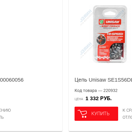
100060056
Цепь Unisaw SE1S56D
Код товара — 220932
1 332 РУБ.
ЦЕНА
НЕНИЮ
К С
КУПИТЬ
ТЬ
ОТЛ