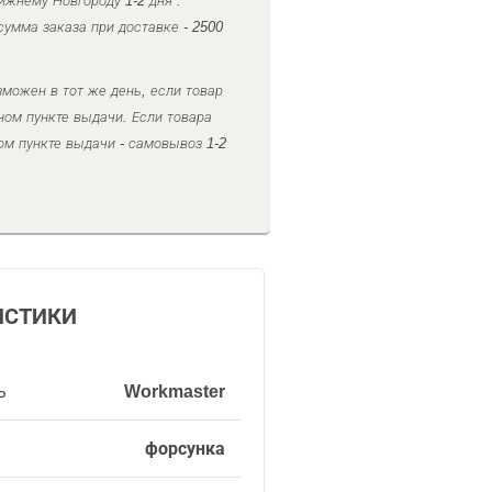
ижнему Новгороду 1-2 дня .
умма заказа при доставке - 2500
можен в тот же день, если товар
ном пункте выдачи. Если товара
ом пункте выдачи - самовывоз 1-2
ИСТИКИ
ь
Workmaster
форсунка