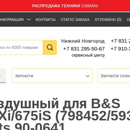
РАСПРОДАЖА ТЕХНИКИ CAIMAN!
НФОРМАЦИЯ
КОНТАКТЫ
СТАТУС ЗАКАЗА
ОТЛОЖЕНО
(0)
С
+7 831 
Нижний Новгород
+7 831 295-50-67
+7 910-
сервисный центр
Запчасти
Запчасти Unite
оздушный для B&S
i/675iS (798452/59
ts 90-0641