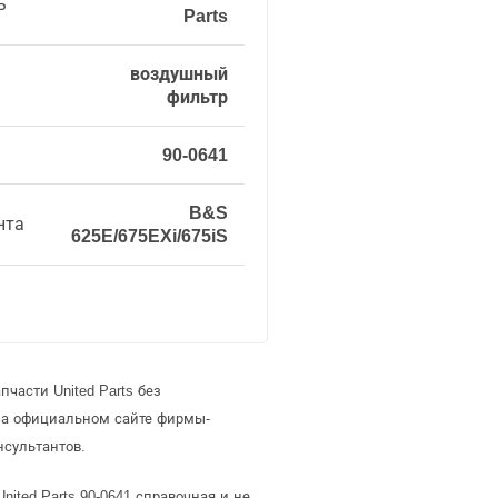
ь
Parts
воздушный
фильтр
90-0641
B&S
нта
625E/675EXi/675iS
части United Parts без
 на официальном сайте фирмы-
нсультантов.
nited Parts 90-0641 справочная и не