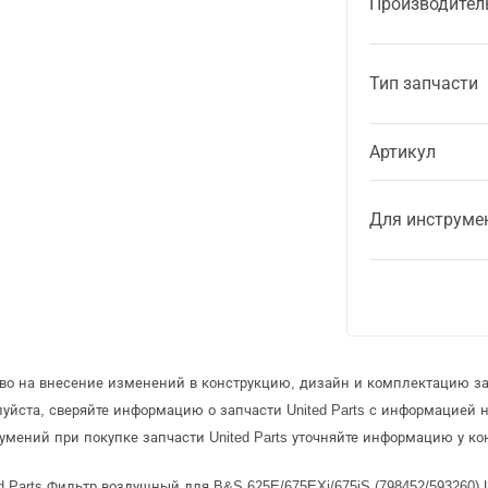
Производител
Тип запчасти
Артикул
Для инструме
во на внесение изменений в конструкцию, дизайн и комплектацию зап
уйста, сверяйте информацию о запчасти United Parts с информацией
мений при покупке запчасти United Parts уточняйте информацию у ко
 Parts Фильтр воздушный для B&S 625E/675EXi/675iS (798452/593260) U