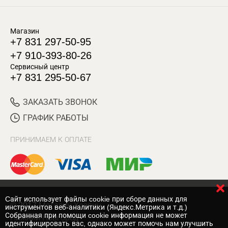
Магазин
+7 831 297-50-95
+7 910-393-80-26
Сервисный центр
+7 831 295-50-67
ЗАКАЗАТЬ ЗВОНОК
ГРАФИК РАБОТЫ
ПРИНИМАЕМ К ОПЛАТЕ
Cайт использует файлы cookie при сборе данных для
© 2017 Магазин Хозяин
инструментов веб-аналитики (Яндекс.Метрика и т.д.)
Собранная при помощи cookie информация не может
Нижний Новгород
идентифицировать вас, однако может помочь нам улучшить