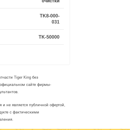
очистки
TK8-000-
031
TK-50000
части Tiger King без
а официальном сайте фирмы-
ультантов.
ая и не является публичной офертой,
дукте с фактическими
вления.