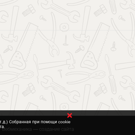
т.д.) Собранная при помощи cookie
та.
Вебмеханика
— создание сайта