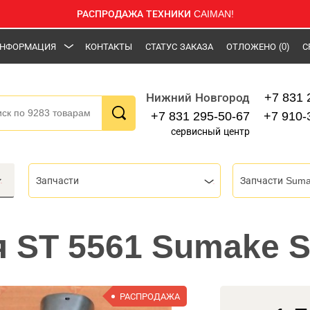
РАСПРОДАЖА ТЕХНИКИ CAIMAN!
НФОРМАЦИЯ
КОНТАКТЫ
СТАТУС ЗАКАЗА
ОТЛОЖЕНО
(0)
С
+7 831 
Нижний Новгород
+7 831 295-50-67
+7 910-
сервисный центр
Запчасти
Запчасти Sum
я ST 5561 Sumake 
РАСПРОДАЖА