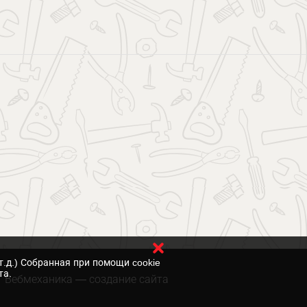
т.д.) Собранная при помощи cookie
та.
Вебмеханика
— создание сайта