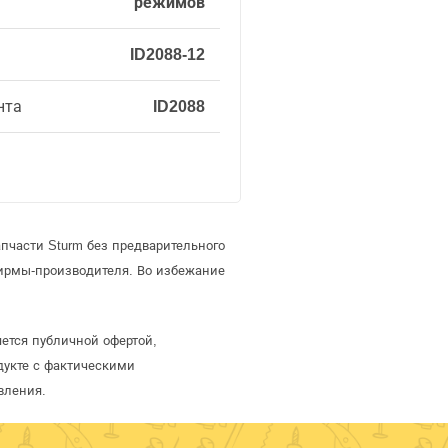
режимов
ID2088-12
нта
ID2088
пчасти Sturm без предварительного
ирмы-производителя. Во избежание
ется публичной офертой,
дукте с фактическими
вления.