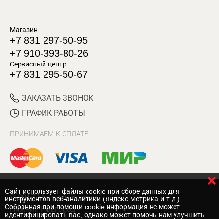
Магазин
+7 831 297-50-95
+7 910-393-80-26
Сервисный центр
+7 831 295-50-67
ЗАКАЗАТЬ ЗВОНОК
ГРАФИК РАБОТЫ
ПРИНИМАЕМ К ОПЛАТЕ
Cайт использует файлы cookie при сборе данных для
© 2017 Магазин Хозяин
инструментов веб-аналитики (Яндекс.Метрика и т.д.)
Собранная при помощи cookie информация не может
Нижний Новгород
идентифицировать вас, однако может помочь нам улучшить