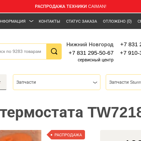
РАСПРОДАЖА ТЕХНИКИ CAIMAN!
НФОРМАЦИЯ
КОНТАКТЫ
СТАТУС ЗАКАЗА
ОТЛОЖЕНО
(0)
С
+7 831 
Нижний Новгород
+7 831 295-50-67
+7 910-
сервисный центр
Запчасти
Запчасти Stur
 термостата TW721
РАСПРОДАЖА