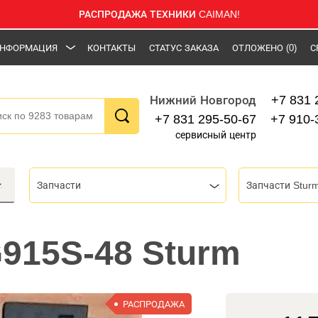
РАСПРОДАЖА ТЕХНИКИ CAIMAN!
НФОРМАЦИЯ
КОНТАКТЫ
СТАТУС ЗАКАЗА
ОТЛОЖЕНО
(0)
С
+7 831 
Нижний Новгород
+7 831 295-50-67
+7 910-
сервисный центр
Запчасти
Запчасти Stur
915S-48 Sturm
РАСПРОДАЖА