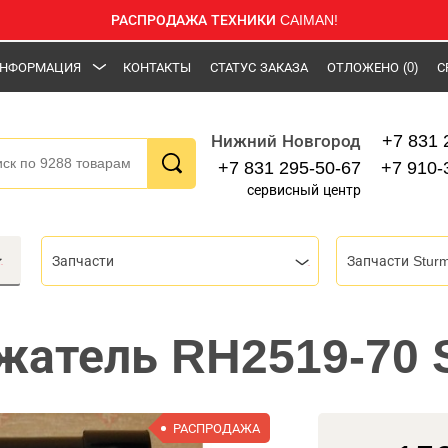
РАСПРОДАЖА ТЕХНИКИ CAIMAN!
НФОРМАЦИЯ
КОНТАКТЫ
СТАТУС ЗАКАЗА
ОТЛОЖЕНО
(0)
С
+7 831 
Нижний Новгород
+7 831 295-50-67
+7 910-
сервисный центр
Запчасти
Запчасти Stur
атель RH2519-70 
РАСПРОДАЖА