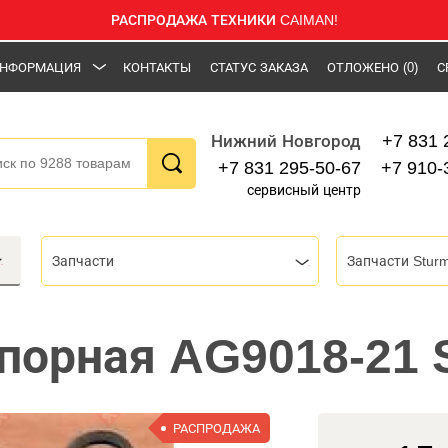
РАСПРОДАЖА ТЕХНИКИ CAIMAN!
НФОРМАЦИЯ
КОНТАКТЫ
СТАТУС ЗАКАЗА
ОТЛОЖЕНО
(0)
С
+7 831 
Нижний Новгород
+7 831 295-50-67
+7 910-
сервисный центр
Запчасти
Запчасти Stur
порная AG9018-21 
РАСПРОДАЖА